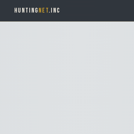
HUNTING
NET
.INC